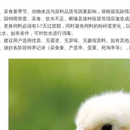
1、采食量季节、动物体况与原料品质等因素影响，请根据实际
2、因饲喂密度、采食、饮水不足、断喙及接种疫苗等强应激造
3、更换饲料必须有3-7天过渡期，同时避免饲料的粉碎度变化
饮水。如有条件，可对饮水进行消毒。
4、建议用户选用优质、无霉变、无异味、无掺假原料。如有其
5、做好各阶段饲养记录（采食量、产蛋率、蛋重、死淘率等），