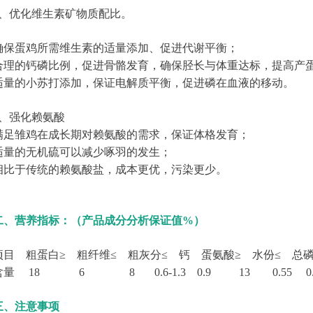
2、优化维生素矿物质配比。
确保蛋鸡所需维生素的适量添加、促进代谢平衡；
合理的钙磷比例，促进骨骼发育，确保胫长与体重达标，提高产
适量的小苏打添加，保证电解质平衡，促进磷在血液的移动。
3、强化赖氨酸
满足雏鸡在成长期对赖氨酸的需求，保证体格发育；
适量的无机硫可以减少啄羽的发生；
相比于传统的赖氨酸盐，成本更优，污染更少。
二、营养指标：（产品成分分析保证值%）
项目 粗蛋白≥ 粗纤维≤ 粗灰分≤ 钙 蛋氨酸≥ 水份≤ 总
含量 18 6 8 0.6-1.3 0.9 13 0.55 0.3-
三、注意事项