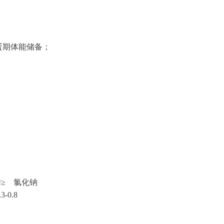
蛋期体能储备；
磷≥ 氯化钠
0.8