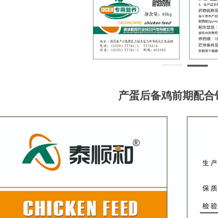
产蛋后备鸡前期配合饲